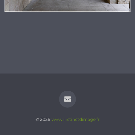
© 2026
www.instinctdimage.fr