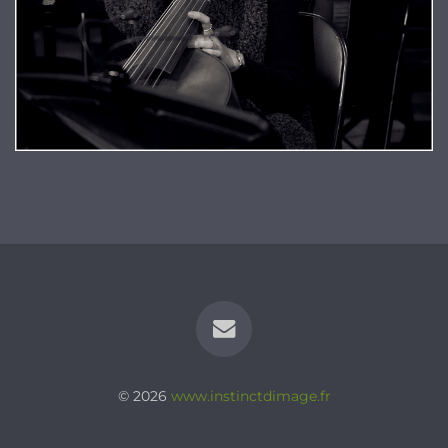
© 2026
www.instinctdimage.fr